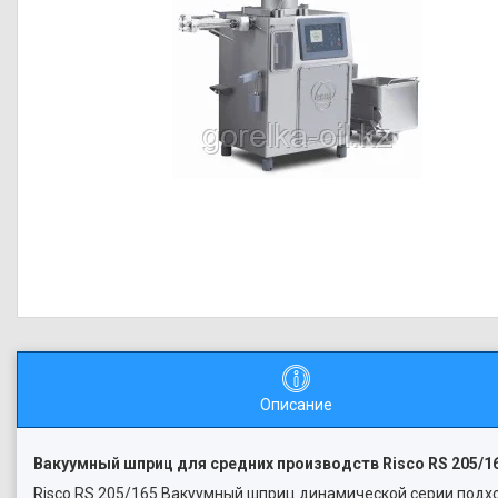
Описание
Вакуумный шприц для средних производств Risco RS 205/1
Risco RS 205/165 Вакуумный шприц динамической серии подхо