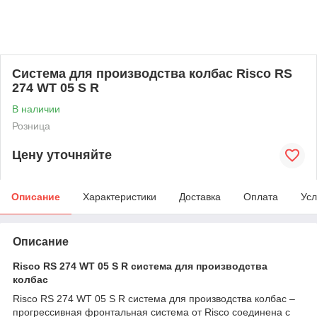
Система для производства колбас Risco RS
274 WT 05 S R
В наличии
Розница
Цену уточняйте
Описание
Характеристики
Доставка
Оплата
Усл
Описание
Risco RS 274 WT 05 S R cистема для производства
колбас
Risco RS 274 WT 05 S R cистема для производства колбас –
прогрессивная фронтальная система от Risco соединена с