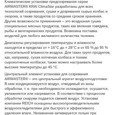
Климатические установки предсозревания серии
AIRMASTER® KRAI ClimaStar разработаны для всех
технологий созревания, сушки и дозревания сырых колбас и
окорока, а также продуктов со средним сроком хранения.
Другие возможности применения – это воздушная сушка
специальных мясных продуктов, таких как вяленая говядина,
рыбы и вегетарианских продуктов. Возможна поставка
моделей для любого желаемого количества тележек.
Диапазоны регулирования температуры и влажности
находятся в пределах от + 16°C до + 28°C и от 65 % до 95 %
относительной влажности воздуха. Для таких групп продуктов,
как, например, сухая копченая колбаса и тонкие
сырокопченые колбаски, также можно настраивать более
высокие температуры до 45 °C.
Центральный элемент установки для созревания
AIRMASTER® – это центральный агрегат воздухоподготовки.
В нем кондиционируется воздух, отводимый из зоны
обработки, т. е. при необходимости охлаждается, осушается,
увлажняется или нагревается. В соответствии с процессом
обработки снаружи подается свежий воздух. Установки
компании REICH оснащены высокопроизводительными
воздухоохладителями для быстрого и эффективного
удаления влаги. Увлажнение активируется только при