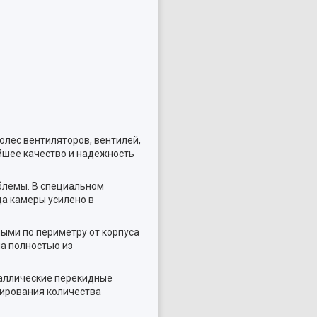
олес вентиляторов, вентилей,
йшее качество и надежность
блемы. В специальном
ща камеры усилено в
ыми по периметру от корпуса
а полностью из
таллические перекидные
ирования количества