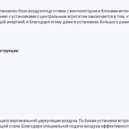
становлен блок воздухоподготовки с вентилятором и блоками инт
ию с установками с центральным агрегатом заключается в том, 
й энергией, и благодаря этому даже в установках большого раз
струкции:
ципу вертикальной циркуляции воздуха. По бокам установки вст
щей стали. Благодаря специальной подаче воздуха эффективнос