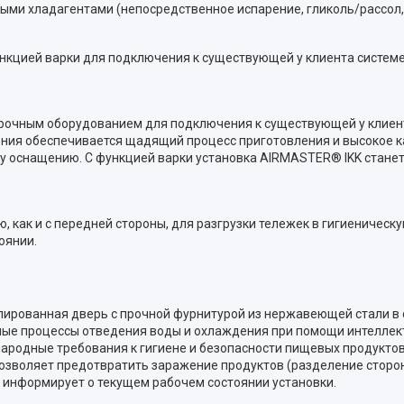
ыми хладагентами (непосредственное испарение, гликоль/рассол,
кцией варки для подключения к существующей у клиента системе
рочным оборудованием для подключения к существующей у клиент
ения обеспечивается щадящий процесс приготовления и высокое к
му оснащению. С функцией варки установка AIRMASTER® IKK стане
 как и с передней стороны, для разгрузки тележек в гигиеническу
оянии.
лированная дверь с прочной фурнитурой из нержавеющей стали в 
енные процессы отведения воды и охлаждения при помощи интелле
родные требования к гигиене и безопасности пищевых продуктов.
озволяет предотвратить заражение продуктов (разделение сторон 
о информирует о текущем рабочем состоянии установки.