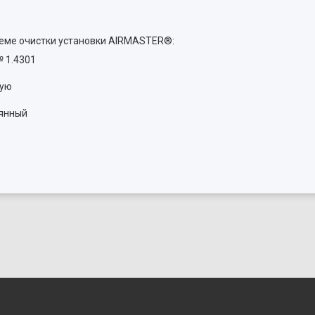
теме очистки установки AIRMASTER®:
№ 1.4301
хую
оянный