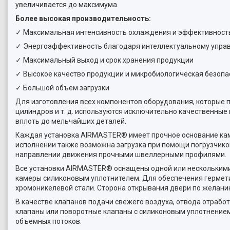
увеличивается до максимума.
Более высокая производительность:
✓ Максимальная интенсивность охлаждения и эффективност
✓ Энергоэффективность благодаря интеллектуальному упра
✓ Максимальный выход и срок хранения продукции
✓ Высокое качество продукции и микробиологическая безопа
✓ Большой объем загрузки
Для изготовления всех компонентов оборудования, которые п
цилиндров и т. д. используются исключительно качественные
вплоть до мельчайших деталей.
Каждая установка AIRMASTER® имеет прочное основание кам
исполнении также возможна загрузка при помощи погрузчико
направлении движения прочными швеллерными профилями.
Все установки AIRMASTER® оснащены одной или несколькими
камеры силиконовым уплотнителем. Для обеспечения гермети
хромоникелевой стали. Сторона открывания двери по желани
В качестве клапанов подачи свежего воздуха, отвода отраб
клапаны или поворотные клапаны с силиконовым уплотнение
объемных потоков.