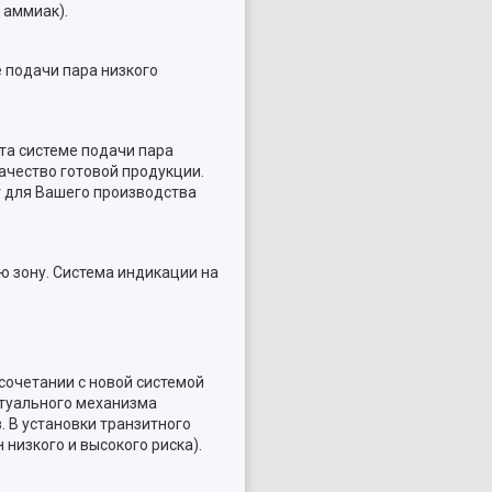
 аммиак).
 подачи пара низкого
а системе подачи пара
ачество готовой продукции.
т для Вашего производства
ю зону. Система индикации на
сочетании с новой системой
ктуального механизма
 В установки транзитного
низкого и высокого риска).