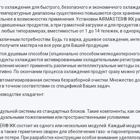
ого охлаждения для быстрого, безопасного и экономичного охлаж
 температурные диапазоны существенно повышаются срок хранения
льнее в возможностях применения. Установки AIRMASTER® IKK ра
одвешенных продуктов, а при грамотной загрузке и для продуктов
в любых типоразмерах, вместимостью от 1 до 14 тележек, в однор
зличным потребностям. Будь то варка, душевое охлаждение, инт
получите мастера на все руки для Вашей продукции.
тся душевым способом (опционально способом мелкодисперсного 
продукты охлаждаются активированными охладительными регистра
правления может применять различные интеллектуальные методы о
ивно. По окончании процесса охлаждения продукт сразу можно у
ю автоматизированная система безразборной очистки. Множество д
 в точном соответствии со спецификой Ваших задач.
изводстве хладагент.
ульной системы из стандартных блоков. Такие компоненты, как с
видуальными пожеланиями или пространственными условиями.
ER® IKK состоит из одного или нескольких модулей. Каждый модул
, а также герметично сварен для обеспечения газо- и паронепрон
ые потери. При разработке конструкции особое внимание уделяло