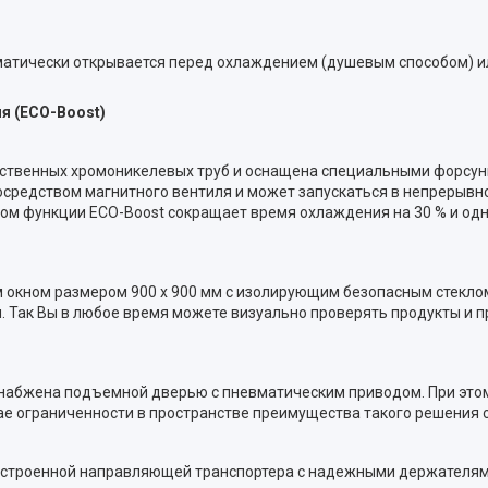
атически открывается перед охлаждением (душевым способом) и
я (ECO-Boost)
ственных хромоникелевых труб и оснащена специальными форсун
средством магнитного вентиля и может запускаться в непрерывн
м функции ECO-Boost сокращает время охлаждения на 30 % и од
окном размером 900 x 900 мм с изолирующим безопасным стекло
Так Вы в любое время можете визуально проверять продукты и п
снабжена подъемной дверью с пневматическим приводом. При это
е ограниченности в пространстве преимущества такого решения 
встроенной направляющей транспортера с надежными держателям