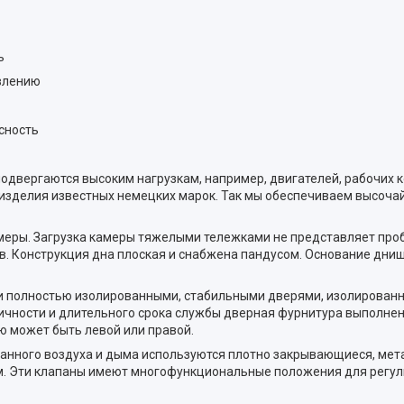
ь
влению
сность
одвергаются высоким нагрузкам, например, двигателей, рабочих к
 изделия известных немецких марок. Так мы обеспечиваем высоча
еры. Загрузка камеры тяжелыми тележками не представляет про
в. Конструкция дна плоская и снабжена пандусом. Основание дни
 полностью изолированными, стабильными дверями, изолированн
чности и длительного срока службы дверная фурнитура выполнен
ю может быть левой или правой.
отанного воздуха и дыма используются плотно закрывающиеся, ме
м. Эти клапаны имеют многофункциональные положения для регул