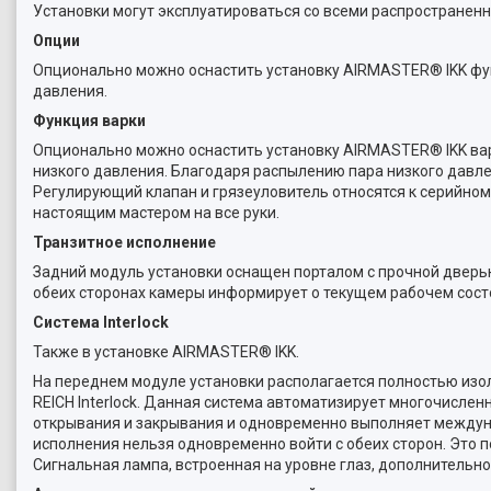
Установки могут эксплуатироваться со всеми распространенн
Опции
Опционально можно оснастить установку AIRMASTER® IKK фун
давления.
Функция варки
Опционально можно оснастить установку AIRMASTER® IKK ва
низкого давления. Благодаря распылению пара низкого давл
Регулирующий клапан и грязеуловитель относятся к серийно
настоящим мастером на все руки.
Транзитное исполнение
Задний модуль установки оснащен порталом с прочной дверью,
обеих сторонах камеры информирует о текущем рабочем сост
Система Interlock
Также в установке AIRMASTER® IKK.
На переднем модуле установки располагается полностью изо
REICH Interlock. Данная система автоматизирует многочисл
открывания и закрывания и одновременно выполняет междуна
исполнения нельзя одновременно войти с обеих сторон. Это п
Сигнальная лампа, встроенная на уровне глаз, дополнительн