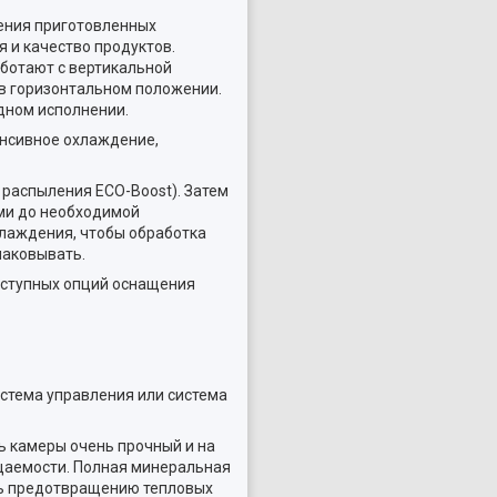
дения приготовленных
 и качество продуктов.
ботают с вертикальной
 в горизонтальном положении.
ядном исполнении.
енсивное охлаждение,
распыления ECO-Boost). Затем
ми до необходимой
хлаждения, чтобы обработка
паковывать.
оступных опций оснащения
истема управления или система
ь камеры очень прочный и на
ицаемости. Полная минеральная
сь предотвращению тепловых