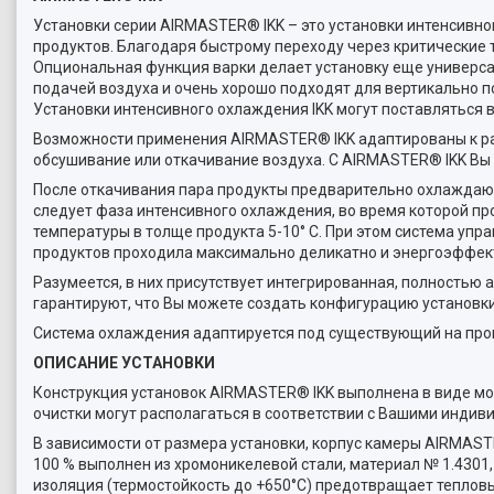
Установки серии AIRMASTER® IKK – это установки интенсивн
продуктов. Благодаря быстрому переходу через критические
Опциональная функция варки делает установку еще универса
подачей воздуха и очень хорошо подходят для вертикально п
Установки интенсивного охлаждения IKK могут поставляться 
Возможности применения AIRMASTER® IKK адаптированы к ра
обсушивание или откачивание воздуха. С AIRMASTER® IKK Вы 
После откачивания пара продукты предварительно охлаждаю
следует фаза интенсивного охлаждения, во время которой 
температуры в толще продукта 5-10° C. При этом система у
продуктов проходила максимально деликатно и энергоэффект
Разумеется, в них присутствует интегрированная, полность
гарантируют, что Вы можете создать конфигурацию установки
Система охлаждения адаптируется под существующий на про
ОПИСАНИЕ УСТАНОВКИ
Конструкция установок AIRMASTER® IKK выполнена в виде мод
очистки могут располагаться в соответствии с Вашими инди
В зависимости от размера установки, корпус камеры AIRMAST
100 % выполнен из хромоникелевой стали, материал № 1.4301
изоляция (термостойкость до +650°C) предотвращает теплов