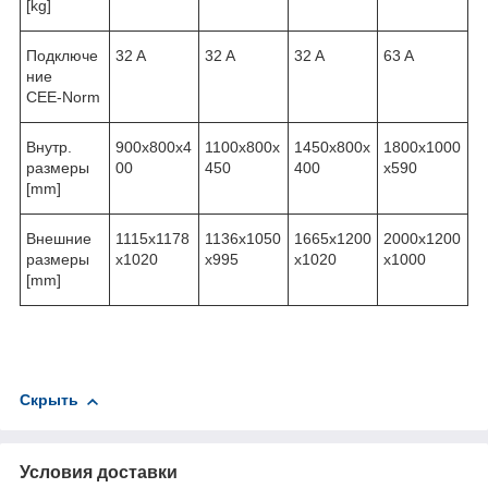
[kg]
Подключе
32 A
32 A
32 A
63 A
ние
CEE-Norm
Внутр.
900x800x4
1100x800x
1450x800x
1800x1000
размеры
00
450
400
x590
[mm]
Внешние
1115x1178
1136x1050
1665x1200
2000x1200
размеры
x1020
x995
x1020
x1000
[mm]
Скрыть
Условия доставки