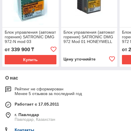
Блок управления (автомат
Блок управления (автомат
Блок
горения) SATRONIC DMG
горения) SATRONIC DMG
гор
972-N mod 03
972 Mod 01 HONEYWELL
972
HONEYWELL
339 900
от
₸
от
Цену уточняйте
Купить
О нас
Рейтинг не сформирован
Менее 5 отзывов за последний год
Работает с 17.05.2011
г. Павлодар
Павлодар, Казахстан
Контакты