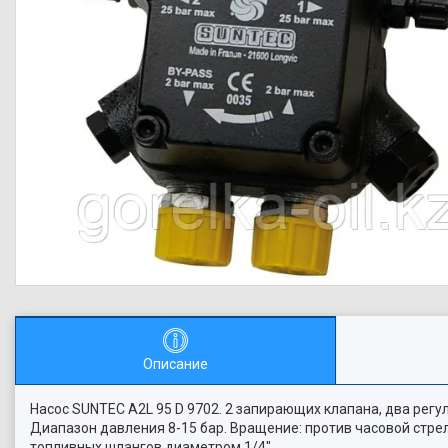
Описание
Насос SUNTEC A2L 95 D 9702. 2 запирающих клапана, два регу
Диапазон давления 8-15 бар. Вращение: против часовой стре
топливных шлангов диаметром 1/4"