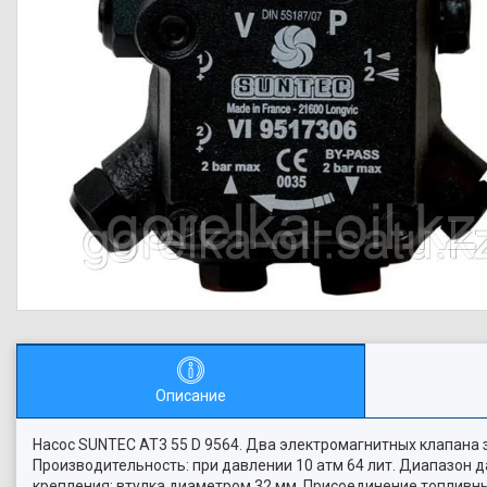
Описание
Насос SUNTEC AT3 55 D 9564. Два электромагнитных клапана з
Производительность: при давлении 10 атм 64 лит. Диапазон д
крепления: втулка диаметром 32 мм. Присоединение топливн