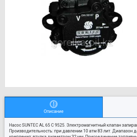
Описание
Насос SUNTEC AL 65 C 9525. Электромагнитный клапан запиран
Производительность: при давлении 10 атм 83 лит. Диапазон д
крепления: втулка диаметром 32 мм. Присоединение топливн