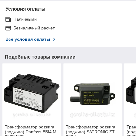
Условия оплаты
Наличными
Безналичный расчет
Все условия оплаты
Подобные товары компании
Трансформатор розжига
Трансформатор розжига
Тра
(поджига) Danfoss EBI4 M
(поджига) SATRONIC ZT
(под