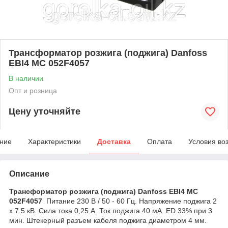
Трансформатор розжига (поджига) Danfoss
EBI4 MC 052F4057
В наличии
Опт и розница
Цену уточняйте
ние
Характеристики
Доставка
Оплата
Условия во
Описание
Трансформатор розжига (поджига) Danfoss EBI4 MC
052F4057
Питание 230 В / 50 - 60 Гц. Напряжение поджига 2
х 7.5 кВ. Сила тока 0,25 А. Ток поджига 40 мА. ED 33% при 3
мин. Штекерный разъем кабеля поджига диаметром 4 мм.