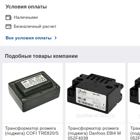
Условия оплаты
Наличными
Безналичный расчет
Все условия оплаты
Подобные товары компании
Трансформатор розжига
Трансформатор розжига
Тра
(поджига) COFI TRE820/S
(поджига) Danfoss EBI4 M
(под
052F4038
052