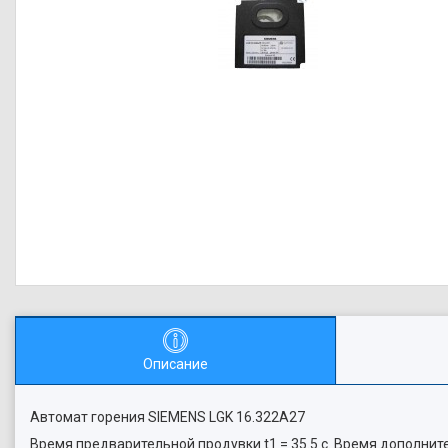
Описание
Автомат горения SIEMENS LGK 16.322A27
Время предварительной продувки t1 = 35.5 c. Время дополнител