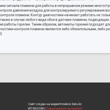
тики сигнала пламени для работы в непрерывном режиме многост
онтроля давления воздуха для контролируемого регулирования во
 контроля пламени. Контур диагностики начинает работать не толь
также в случае любого вида сбоя в датчике пламени, подводящих 
мя работы горелки. Таким образом, автоматы горения подходят дл
агностики контроля пламени являются либо обязательными, либо 
8)
Сайт создан на маркетплейсе
Satu.kz
ИП REICOM |
Пожаловаться на контент