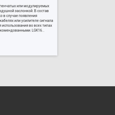
упенчатых или модулируемых
здушной заслонкой. В состав
ко в случае появления
кабелях или усилителе сигнала
я использования во всех типах
рекомендованными. LGK16…