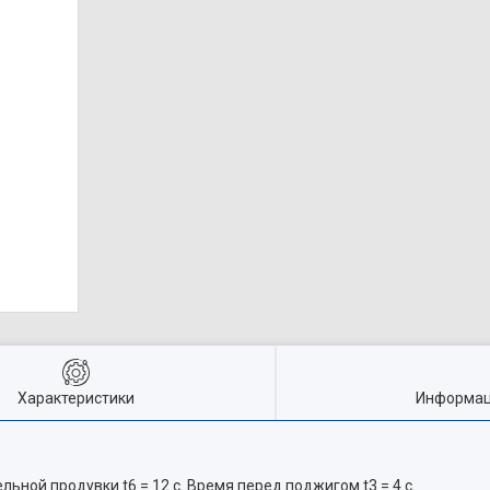
Характеристики
Информац
ьной продувки t6 = 12 с. Время перед поджигом t3 = 4 с.