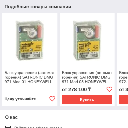
Подобные товары компании
Блок управления (автомат
Блок управления (автомат
Блок
горения) SATRONIC DMG
горения) SATRONIC DMG
гор
971 Mod 01 HONEYWELL
971 Mod 03 HONEYWELL
972-
HON
278 100
от
₸
от
Цену уточняйте
Купить
О нас