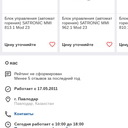
Блок управления (автомат
Блок управления (автомат
Блок
горения) SATRONIC MMI
горения) SATRONIC MMI
гор
813.1 Mod 23
962.1 Mod 23
810.
HONEYWELL
HONEYWELL
HON
Цену уточняйте
Цену уточняйте
Цен
О нас
Рейтинг не сформирован
Менее 5 отзывов за последний год
Работает с 17.05.2011
г. Павлодар
Павлодар, Казахстан
Контакты
Сегодня работает с 10:00 до 18:00