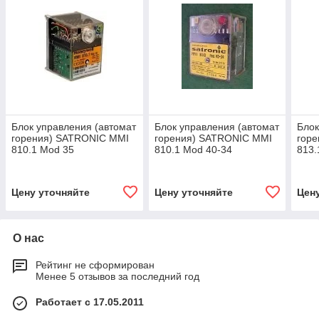
Блок управления (автомат
Блок управления (автомат
Блок
горения) SATRONIC MMI
горения) SATRONIC MMI
гор
810.1 Mod 35
810.1 Mod 40-34
813.
HONEYWELL
HONEYWELL
HON
Цену уточняйте
Цену уточняйте
Цен
О нас
Рейтинг не сформирован
Менее 5 отзывов за последний год
Работает с 17.05.2011