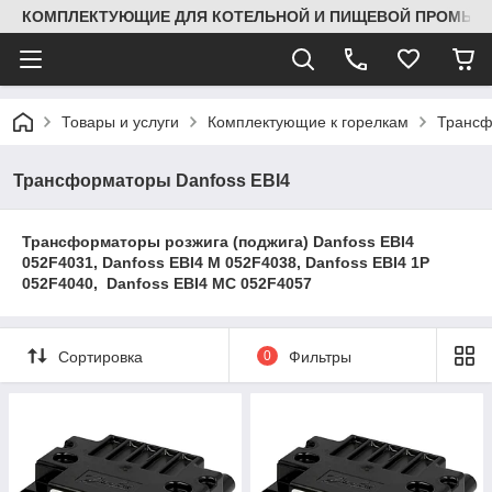
КОМПЛЕКТУЮЩИЕ ДЛЯ КОТЕЛЬНОЙ И ПИЩЕВОЙ ПРОМЫШЛ
Товары и услуги
Комплектующие к горелкам
Трансф
Трансформаторы Danfoss EBI4
Трансформаторы розжига (поджига) Danfoss EBI4
052F4031, Danfoss EBI4 M 052F4038, Danfoss EBI4 1P
052F4040, Danfoss EBI4 MC 052F4057
Сортировка
0
Фильтры