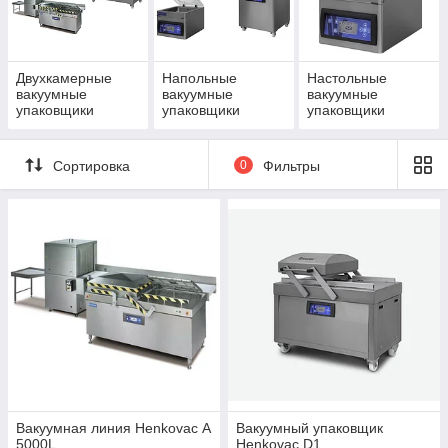
Henkovac всегда стремится предлагать лучшие в классе
упаковщики по очень привлекательной цене. В производстве
используются только высококачественные материалы и
компоненты. Это результат работы команды специалистов,
Двухкамерные
Напольные
Настольные
гарантирующих баланс между качеством, потребительскими
вакуумные
вакуумные
вакуумные
упаковщики
упаковщики
упаковщики
свойствами и ценой приобретаемого оборудования.
Сортировка
0
Фильтры
Вакуумная линия Henkovac А
Вакуумный упаковщик
5000L
Henkovac D1