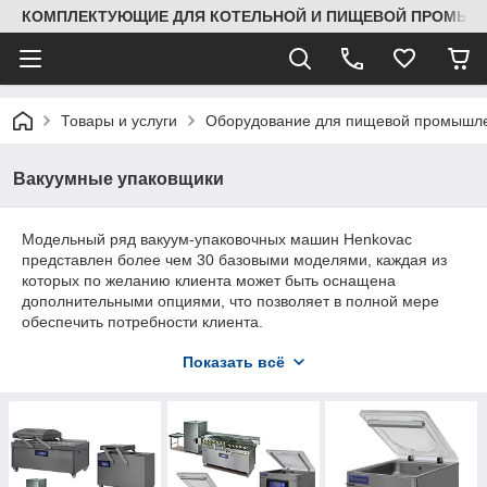
КОМПЛЕКТУЮЩИЕ ДЛЯ КОТЕЛЬНОЙ И ПИЩЕВОЙ ПРОМЫШЛ
Товары и услуги
Оборудование для пищевой промышле
Вакуумные упаковщики
Модельный ряд вакуум-упаковочных машин Henkovac
представлен более чем 30 базовыми моделями, каждая из
которых по желанию клиента может быть оснащена
дополнительными опциями, что позволяет в полной мере
обеспечить потребности клиента.
Вакуум-упаковочные машины Henkovac созданы для
Показать всё
решения разносторонних задач по упаковке пищевых
продуктов, таких как: свежее мясо, копчености, колбасы,
сосиски, сардельки, деликатесная продукция, очищеные
овощи, свежая, соленая рыба (также в рассоле), красная
рыба, икра, сыры твердых и мягких сортов, упаковка сыров
для созревания, готовые блюда: супы, салаты, гарниры.