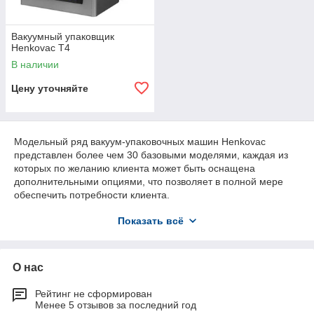
Вакуумный упаковщик
Henkovac T4
В наличии
Цену уточняйте
Модельный ряд вакуум-упаковочных машин Henkovac
представлен более чем 30 базовыми моделями, каждая из
которых по желанию клиента может быть оснащена
дополнительными опциями, что позволяет в полной мере
обеспечить потребности клиента.
Вакуум-упаковочные машины Henkovac созданы для
Показать всё
решения разносторонних задач по упаковке пищевых
продуктов, таких как: свежее мясо, копчености, колбасы,
сосиски, сардельки, деликатесная продукция, очищеные
О нас
овощи, свежая, соленая рыба (также в рассоле), красная
рыба, икра, сыры твердых и мягких сортов, упаковка сыров
для созревания, готовые блюда: супы, салаты, гарниры.
Рейтинг не сформирован
Менее 5 отзывов за последний год
Henkovac всегда стремится предлагать лучшие в классе