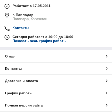
упаковщики по очень привлекательной цене. В производстве
Работает с 17.05.2011
используются только высококачественные материалы и
компоненты. Это результат работы команды специалистов,
г. Павлодар
гарантирующих баланс между качеством, потребительскими
Павлодар, Казахстан
свойствами и ценой приобретаемого оборудования.
Контакты
Сегодня работает с 10:00 до 18:00
Показать весь график работы
О нас
Контакты
Доставка и оплата
График работы
Полная версия сайта