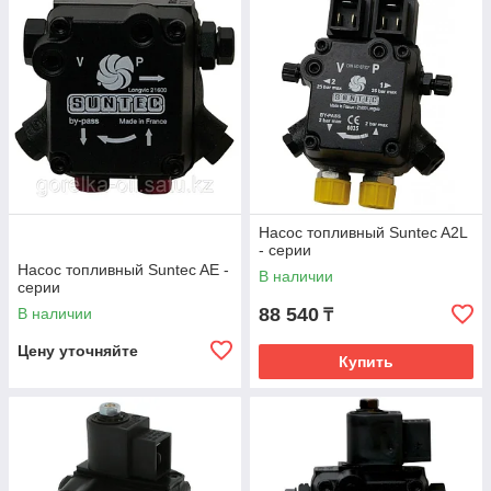
запирания - одноступенчатые.
Серии
AP, AT, A2L
- модели топливных насосов
SUNTEC
,
оснащенные электромагнитным клапаном, с функцией
запирания - двухступенчатые
Насос топливный Suntec A2L
- серии
Насос топливный Suntec AE -
В наличии
серии
88 540
В наличии
₸
Цену уточняйте
Купить