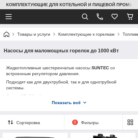
КОМПЛЕКТУЮЩИЕ ДЛЯ КОТЕЛЬНОЙ И ПИЩЕВОЙ ПРОМЫШЛ
Товары и услуги
Комплектующие к горелкам
Топлив
Насосы для маломощных горелок до 1000 кВт
Жидкотопливные шестеренчатые насосы
SUNTEC
со
встроенным регулятором давления.
Подходят как для двухтрубной, так и для однотрубной
системы.
Серии
AE, AN
- базовые модели топливных
насосов
SUNTEC
, оснащенные регулятором давления.
Показать всё
Насосы данной серии не имеют запорной функции (не
оснащены электромагнитным клапаном),что позволяет
стравливать воздух через линию форсунки.
Сортировка
0
Фильтры
Серии
AL, AS
- модели топливных насосов
SUNTEC
,
оснащенные электромагнитным клапаном, с функцией